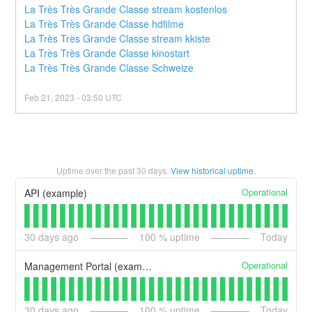
La Très Très Grande Classe stream kostenlos
La Très Très Grande Classe hdfilme
La Très Très Grande Classe stream kkiste
La Très Très Grande Classe kinostart
La Très Très Grande Classe Schweize
Feb
21
,
2023
-
03:50
UTC
Uptime over the past
30
days.
View historical uptime.
Operational
API (example)
30
days ago
100
% uptime
Today
Operational
Management Portal (example)
30
days ago
100
% uptime
Today